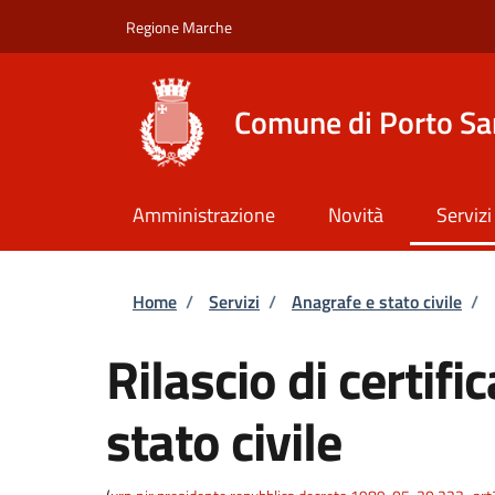
Salta al contenuto principale
Skip to footer content
Regione Marche
Comune di Porto Sa
Amministrazione
Novità
Servizi
Briciole di pane
Home
/
Servizi
/
Anagrafe e stato civile
/
Rilascio di certific
stato civile