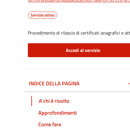
(
urn:nir:presidente.repubblica:decreto:1989-05-30;223~ar
Servizio attivo
Procedimento di rilascio di certificati anagrafici e att
Accedi al servizio
INDICE DELLA PAGINA
A chi è rivolto
Approfondimenti
Come fare