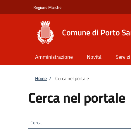
Salta al contenuto principale
Skip to footer content
Regione Marche
Comune di Porto Sa
Amministrazione
Novità
Servizi
Briciole di pane
Home
/
Cerca nel portale
Cerca nel portale
Cerca