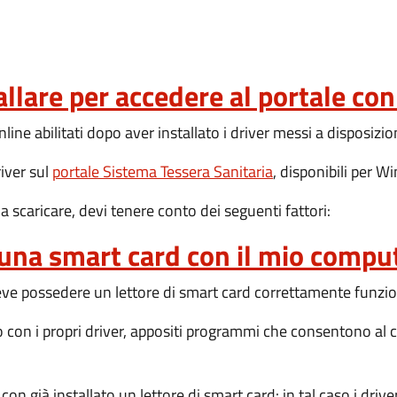
llare per accedere al portale con
nline abilitati dopo aver installato i driver messi a disposizi
river sul
portale Sistema Tessera Sanitaria
, disponibili per 
 scaricare, devi tenere conto dei seguenti fattori:
 una smart card con il mio compu
eve possedere un lettore di smart card correttamente funzi
ito con i propri driver, appositi programmi che consentono a
 già installato un lettore di smart card: in tal caso i driver