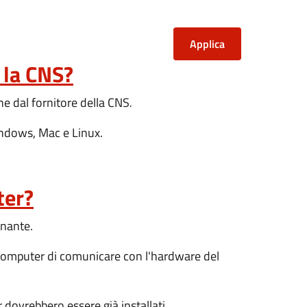
 la CNS?
one dal fornitore della CNS
.
Windows, Mac e Linux.
ter?
onante.
l computer di comunicare con l'hardware del
 dovrebbero essere già installati.