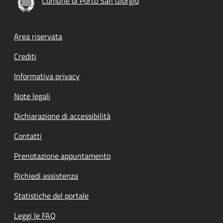
Comune di Porto San Giorgio
Footer menu
Area riservata
Crediti
Informativa privacy
Note legali
Dichiarazione di accessibilità
Contatti
Prenotazione appuntamento
Richiedi assistenza
Statistiche del portale
Leggi le FAQ