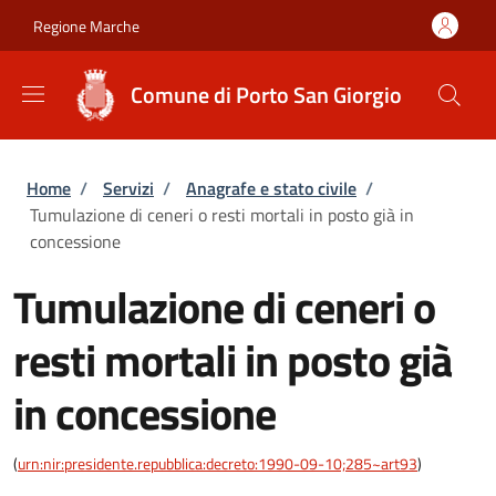
Salta al contenuto principale
Skip to footer content
Regione Marche
Comune di Porto San Giorgio
Briciole di pane
Home
/
Servizi
/
Anagrafe e stato civile
/
Tumulazione di ceneri o resti mortali in posto già in
concessione
Tumulazione di ceneri o
resti mortali in posto già
in concessione
(
urn:nir:presidente.repubblica:decreto:1990-09-10;285~art93
)