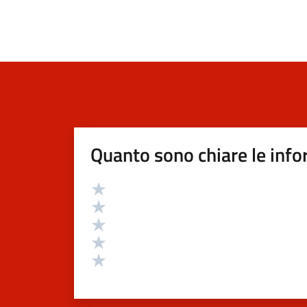
Quanto sono chiare le info
Valutazione
Valuta 5 stelle su 5
Valuta 4 stelle su 5
Valuta 3 stelle su 5
Valuta 2 stelle su 5
Valuta 1 stelle su 5