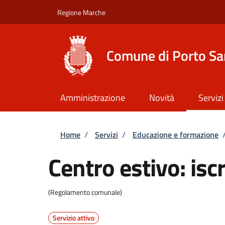
Salta al contenuto principale
Skip to footer content
Regione Marche
Comune di Porto Sa
Amministrazione
Novità
Servizi
Briciole di pane
Home
/
Servizi
/
Educazione e formazione
Centro estivo: iscr
(Regolamento comunale)
Servizio attivo