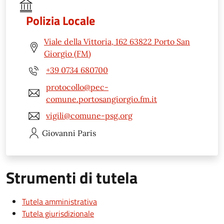
Polizia Locale
Viale della Vittoria, 162 63822 Porto San
Giorgio (FM)
+39 0734 680700
protocollo@pec-
comune.portosangiorgio.fm.it
vigili@comune-psg.org
Giovanni
Paris
Strumenti di tutela
Tutela amministrativa
Tutela giurisdizionale