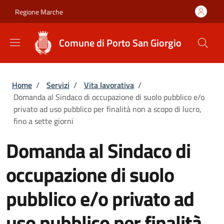
Salta al contenuto principale
Skip to footer content
Regione Marche
Comune di Porto San Giorgio
Briciole di pane
Home
/
Servizi
/
Vita lavorativa
/
Domanda al Sindaco di occupazione di suolo pubblico e/o
privato ad uso pubblico per finalità non a scopo di lucro,
fino a sette giorni
Domanda al Sindaco di
occupazione di suolo
pubblico e/o privato ad
uso pubblico per finalità