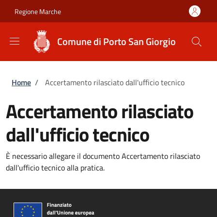
Salta al contenuto principale
Skip to footer content
Regione Marche
Comune di Porto San Giorgio
Briciole di pane
Home
/
Accertamento rilasciato dall'ufficio tecnico
Accertamento rilasciato
dall'ufficio tecnico
È necessario allegare il documento Accertamento rilasciato
dall'ufficio tecnico alla pratica.