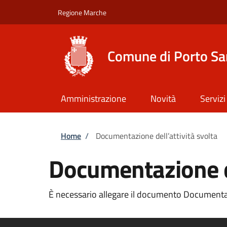
Salta al contenuto principale
Skip to footer content
Regione Marche
Comune di Porto Sa
Amministrazione
Novità
Servizi
Briciole di pane
Home
/
Documentazione dell’attività svolta
Documentazione de
È necessario allegare il documento Documentazio