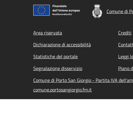
Comune di Po
Footer menu
Area riservata
Crediti
Dichiarazione di accessibilità
Contatt
Statistiche del portale
Leggi l
Segnalazione disservizio
Piano d
Comune di Porto San Giorgio - Partita IVA dell'
comune.portosangiorgio.fm.it