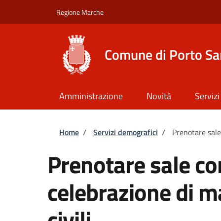
Salta al contenuto principale
Skip to footer content
Regione Marche
Comune di Porto Sa
Amministrazione
Novità
Servizi
Briciole di pane
Home
/
Servizi demografici
/
Prenotare sale
Prenotare sale co
celebrazione di m
civili