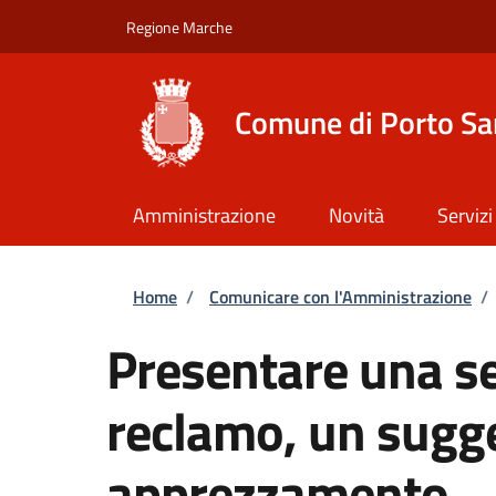
Salta al contenuto principale
Skip to footer content
Regione Marche
Comune di Porto Sa
Amministrazione
Novità
Servizi
Briciole di pane
Home
/
Comunicare con l'Amministrazione
/
Presentare una s
reclamo, un sugg
apprezzamento