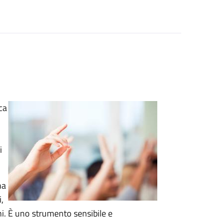
ca
i
na
,
ni. È uno strumento sensibile e