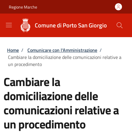
Salta al contenuto principale
Skip to footer content
Regione Marche
Comune di Porto San Giorgio
Briciole di pane
Home
/
Comunicare con l'Amministrazione
/
Cambiare la domiciliazione delle comunicazioni relative a
un procedimento
Cambiare la
domiciliazione delle
comunicazioni relative a
un procedimento